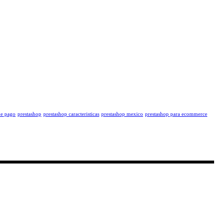
de pago
prestashop
prestashop caracteristicas
prestashop mexico
prestashop para ecommerce