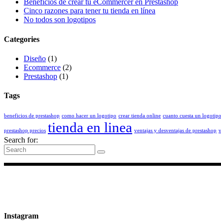
Beneficios de crear tu eCommercer en Prestashop
Cinco razones para tener tu tienda en línea
No todos son logotipos
Categories
Diseño
(1)
Ecommerce
(2)
Prestashop
(1)
Tags
beneficios de prestashop
como hacer un logotipo
crear tienda online
cuanto cuesta un logotip
tienda en linea
prestashop precios
ventajas y desventajas de prestashop
v
Search for:
Instagram