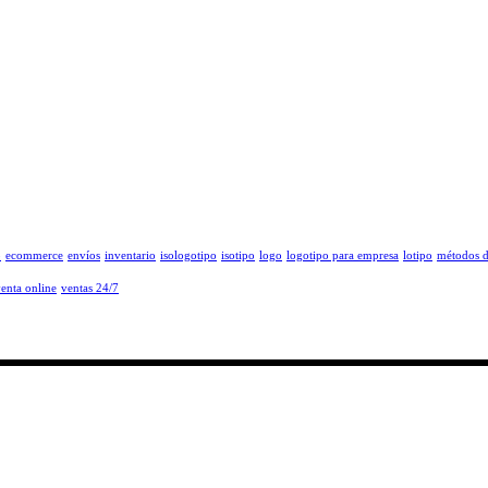
o
ecommerce
envíos
inventario
isologotipo
isotipo
logo
logotipo para empresa
lotipo
métodos 
enta online
ventas 24/7